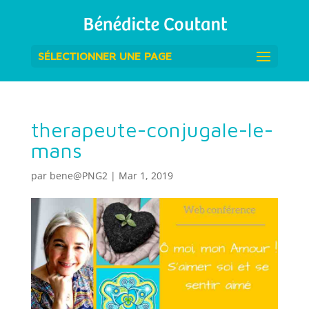
SÉLECTIONNER UNE PAGE
therapeute-conjugale-le-
mans
par
bene@PNG2
|
Mar 1, 2019