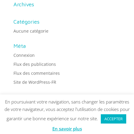
Archives
Catégories
Aucune catégorie
Méta
Connexion
Flux des publications
Flux des commentaires
Site de WordPress-FR
En poursuivant votre navigation, sans changer les paramètres
de votre navigateur, vous acceptez l'utilisation de cookies pour
garantir une bonne expérience sur notre site.
ACCEPTER
© Bénedicte Coutant ·
Mentions légales
· Web
design :
Visualco
En savoir plus