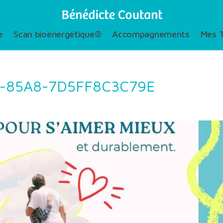
e
Scan bioénergétique®
Accompagnements
Mes T
-85A8-7D5FF8C3C79E