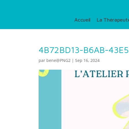
Accueil
La Thérapeut
4B72BD13-B6AB-43E5
par
bene@PNG2
|
Sep 16, 2024